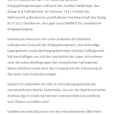
Vor Ort befand sich ab 1939 eines der größten
Kriegsgefangenenlager während des Zweiten Weltkriegs, das
Stalag XI B Fallingbostel. Im Sommer 1941 richtete die
Wehrmacht außerdem in unmittelbarer Nachbarschaft das Stalag
XI D (321) Oerbke ein, ein Lager ausschließlich für sowjetische
Kriegsgefangene.
Gemeinsam besuchen wir unter anderem den Bahnhof
Fallingbostel (Ankunft der Kriegsgefangenen), das ehemalige
Lagergelände sowie die Kriegsgräberstätte Oerbke/Fallingbostel.
Wir beschäftigen uns mit der Geschichte der Lager, informieren
über die Lebensbedingungen der sowjetischen Gefangenen,
deren Schicksal sowie über den Umgang mit der Erinnerung an
die Opfer nach Ende des Krieges.
Geplant ist außerdem ein Halt im Verwaltungsgebäude des
Gemeindefreien Bezirks Osterheide, wo uns der Bezirksvorsteher
Andreas Ege in Empfang nehmen und eine kleine Ausstellung
zum Thema vorstellen wird.
Geleitet wird die Exkursion von den Historikerinnen Silke Petry